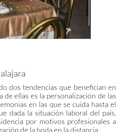
alajara
do dos tendencias que benefician en
 de ellas es la personalización de las
remonias en las que se cuida hasta el
 dada la situación laboral del país,
dencia por motivos profesionales a
ización de la boda en la distancia.
 los wedding planners, cada vez más
mencionada. Comenzar una formación