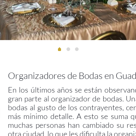
Organizadores de Bodas en Guad
En los últimos años se están observan
gran parte al organizador de bodas. Una
bodas al gusto de los contrayentes, ce
más mínimo detalle. A esto se suma que
muchas personas han cambiado su resi
otra ciudad, lo que les dificulta la organ
Dentro de estos datos, se encuentran
demandados dada la situación antes 