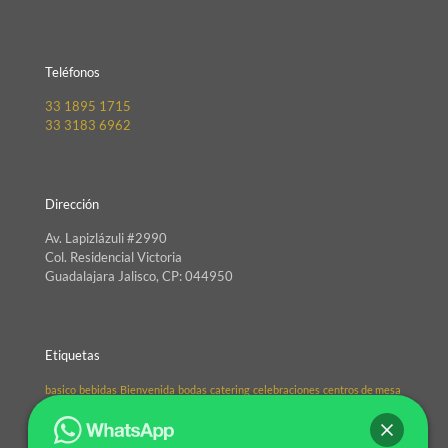
Teléfonos
33 1895 1715
33 3183 6962
Dirección
Av. Lapizlázuli #2990
Col. Residencial Victoria
Guadalajara Jalisco, CP: 044950
Etiquetas
basico
bebidas
Bienvenida
bodas
catering
celebraciones
centros de mesa
Cocktail
coordinación
Decoración
eventos
fiestas
Guadalajara
mesas
México
organizacio
Organización
organizador
planeacion
pleneador
precios
refrescante
Servicio
sillas
sillones
tips