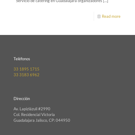
Servicio de catering en Guadalajara organizadores
[…]
Read more
Teléfonos
33 1895 1715
33 3183 6962
Dirección
Av. Lapizlázuli #2990
Col. Residencial Victoria
Guadalajara Jalisco, CP: 044950