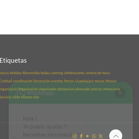
Etiquetas
basico
bebidas
Bienvenida
bodas
catering
celebraciones
centros de mesa
Cocktail
coordinación
Decoración
eventos
fiestas
Guadalajara
mesas
México
organizacio
Organización
organizador
planeacion
pleneador
precios
refrescante
Servicio
sillas
sillones
tips
Hola !
Te puedo ayudar ?
Necesitas información ?