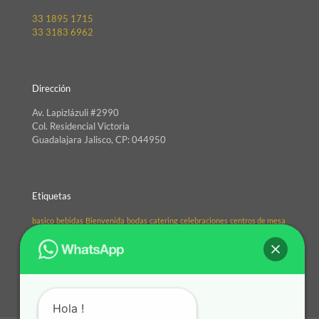
33 1895 1715
33 3183 6962
Dirección
Av. Lapizlázuli #2990
Col. Residencial Victoria
Guadalajara Jalisco, CP: 044950
Etiquetas
basico
bebidas
Bienvenida
bodas
catering
celebraciones
centros de mesa
Cocktail
coordinación
Decoración
eventos
fiestas
Guadalajara
mesas
México
organizacio
Organización
organizador
planeacion
pleneador
precios
refrescante
Servicio
sillas
sillones
tips
Hola !