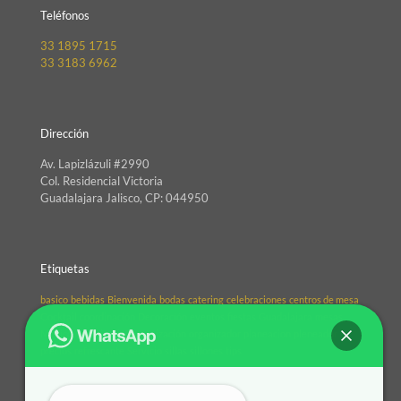
Teléfonos
33 1895 1715
33 3183 6962
Dirección
Av. Lapizlázuli #2990
Col. Residencial Victoria
Guadalajara Jalisco, CP: 044950
Etiquetas
basico
bebidas
Bienvenida
bodas
catering
celebraciones
centros de mesa
Cocktail
coordinación
Decoración
eventos
fiestas
Guadalajara
mesas
México
organizacio
Organización
organizador
planeacion
pleneador
precios
refrescante
Servicio
sillas
sillones
tips