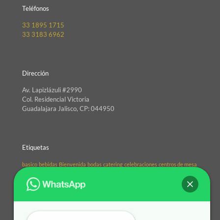
Teléfonos
33 1895 1715
33 3183 6962
Dirección
Av. Lapizlázuli #2990
Col. Residencial Victoria
Guadalajara Jalisco, CP: 044950
Etiquetas
basico
bebidas
Bienvenida
bodas
catering
celebraciones
centros de mesa
Cocktail
coordinación
Decoración
eventos
fiestas
Guadalajara
mesas
México
organizacio
Organización
organizador
planeacion
pleneador
precios
refrescante
Servicio
sillas
sillones
tips