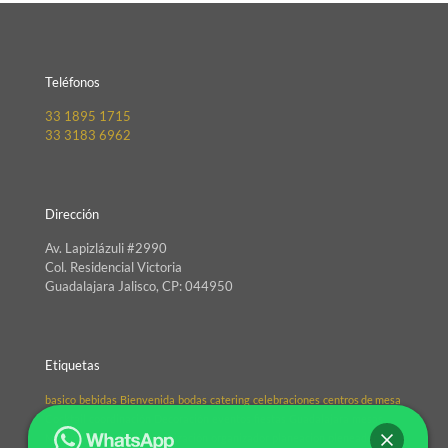
Teléfonos
33 1895 1715
33 3183 6962
Dirección
Av. Lapizlázuli #2990
Col. Residencial Victoria
Guadalajara Jalisco, CP: 044950
Etiquetas
basico
bebidas
Bienvenida
bodas
catering
celebraciones
centros de mesa
Cocktail
coordinación
Decoración
eventos
fiestas
Guadalajara
mesas
México
organizacio
Organización
organizador
planeacion
pleneador